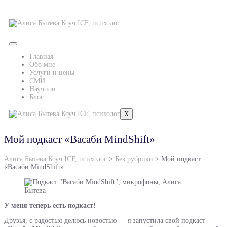
Главная
Обо мне
Услуги и цены
СМИ
Научпоп
Блог
X
Мой подкаст «Васаби MindShift»
Алиса Бытева Коуч ICF, психолог
>
Без рубрики
>
Мой подкаст
«Васаби MindShift»
У меня теперь есть подкаст!
Друзья, с радостью делюсь новостью — я запустила свой подкаст